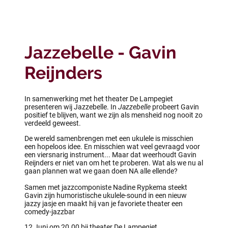
Jazzebelle - Gavin
Reijnders
In samenwerking met het theater De Lampegiet
presenteren wij Jazzebelle. In
Jazzebelle
probeert Gavin
positief te blijven, want we zijn als mensheid nog nooit zo
verdeeld geweest.
De wereld samenbrengen met een ukulele is misschien
een hopeloos idee. En misschien wat veel gevraagd voor
een viersnarig instrument... Maar dat weerhoudt Gavin
Reijnders er niet van om het te proberen. Wat als we nu al
gaan plannen wat we gaan doen NA alle ellende?
Samen met jazzcomponiste Nadine Rypkema steekt
Gavin zijn humoristische ukulele-sound in een nieuw
jazzy jasje en maakt hij van je favoriete theater een
comedy-jazzbar
12 Juni om 20.00 bij theater De Lampegiet